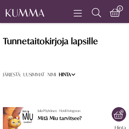
0
Tunnetaitokirjoja lapsille
JÄRJESTÄ:
UUSIMMAT
NIMI
HINTA
Julia Pöyhönen – Heidi Livingston
Mitä Miu tarvitsee?
Hinta