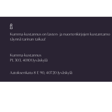
Kumma-kustannus on lasten- ja nuortenkirjojen kustantamo
täynnä tarinan taikaa!
Kumma-kustannus
PL 303, 40101 Jyväskylä
Aatoksenkatu 8 E 90, 40720 Jyväskylä
puh. 014 337 0090
asiakaspalvelu@kummakustannus.fi
www.kummakustannus.fi
Yhteystiedot