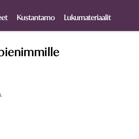
eet
Kustantamo
Lukumateriaalit
pienimmille
ä.