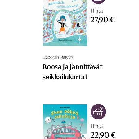
Hinta
27,90 €
Deborah Marcero
Roosa ja jännittävät
seikkailukartat
Hinta
22,90 €