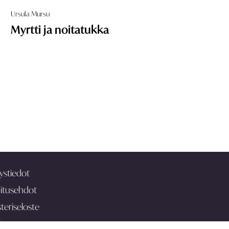
Ursula Mursu
Myrtti ja noitatukka
ystiedot
itusehdot
teriseloste
ia