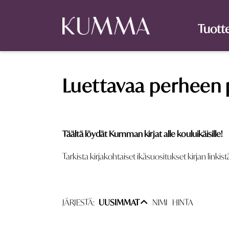
Tuott
Luettavaa perheen 
Täältä löydät Kumman kirjat alle kouluikäisille!
Tarkista kirjakohtaiset ikäsuositukset kirjan linkist
JÄRJESTÄ:
UUSIMMAT
NIMI
HINTA