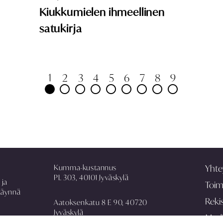
Kiukkumielen ihmeellinen
satukirja
1
2
3
4
5
6
7
8
9
Kumma-kustannus
Yhte
PL 303, 40101 Jyväskylä
 ja
Toim
täynnä
Rekis
Aatoksenkatu 8 E 90, 40720
Jyväskylä
Med