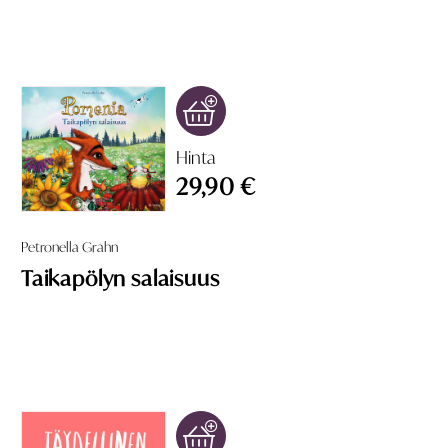
Hinta
29,90 €
Petronella Grahn
Taikapölyn salaisuus