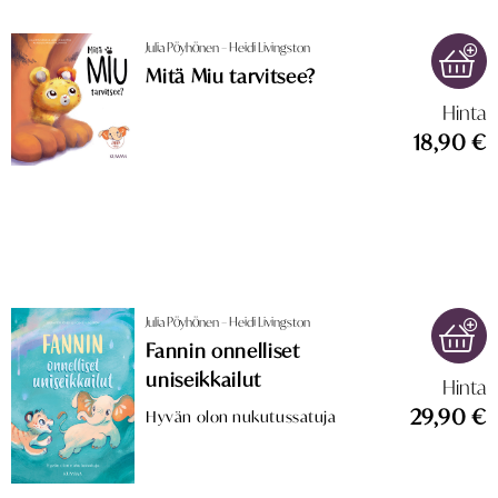
Julia Pöyhönen – Heidi Livingston
Mitä Miu tarvitsee?
Hinta
18,90 €
Julia Pöyhönen – Heidi Livingston
Fannin onnelliset
uniseikkailut
Hinta
29,90 €
Hyvän olon nukutussatuja