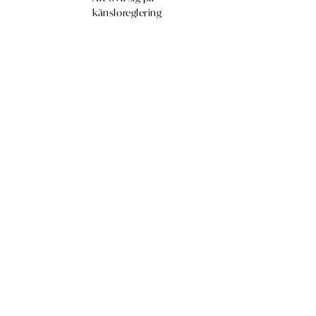
känsloreglering
Julia Pöyhönen -Heidi Livingston
Miu och en dag full av
känslor
Hinta
19,90 €
Julia Pöyhönen – Heidi Livingston
Fanni ja pikkuinen Miu
Hinta
Isoihin muutoksiin