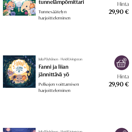
tunnelämpömittari
Hinta
29,90 €
Tunnesäätelyn
harjoitteleminen
Julia Pöyhönen – Heidi Livingston
Fanni ja liian
jännittävä yö
Hinta
29,90 €
Pelkojen voittamisen
harjoitteleminen
Julia Pöyhönen – Heidi Livingston