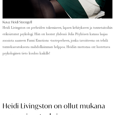
Kuva: Heidi Strengell
Heidi Livingston on perheiden tukemiseen, lapsen kehitykseen ja tunnetaitoihin
erikoistunut psykologi. Hän on luonut yhdessä Julia Pöyhösen kanssa laajaa
suosiota saaneen Fanni Emotions -tuoteperheen, jonka tavoitteena on tehdä
tunnekasvatuksesta mahdollisimman helppoa. Heidän mottonsa on: luotettava
psykologinen tieto kuuluu kaikille!
Heidi Livingston on ollut mukana