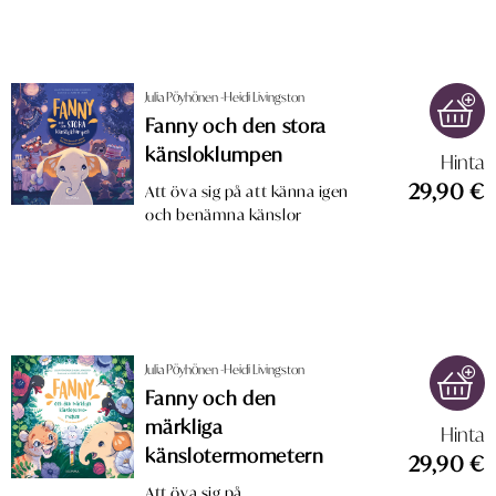
Julia Pöyhönen -Heidi Livingston
Fanny och den stora
känsloklumpen
Hinta
29,90 €
Att öva sig på att känna igen
och benämna känslor
Julia Pöyhönen -Heidi Livingston
Fanny och den
märkliga
Hinta
känslotermometern
29,90 €
Att öva sig på