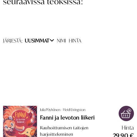
seuraavissa teoksissa:
JÄRJESTÄ:
UUSIMMAT
NIMI
HINTA
Julia Pöyhönen – Heidi Livingston
Fanni ja levoton liikeri
Hinta
Rauhoittumisen taitojen
harjoitteleminen
29,90 €