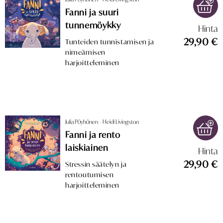
Fanni ja suuri
tunnemöykky
Hinta
29,90 €
Tunteiden tunnistamisen ja
nimeämisen
harjoitteleminen
Julia Pöyhönen – Heidi Livingston
Fanni ja rento
laiskiainen
Hinta
29,90 €
Stressin säätelyn ja
rentoutumisen
harjoitteleminen