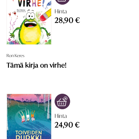
Hinta
28,90 €
Ron Keres
Tämä kirja on virhe!
Hinta
24,90 €