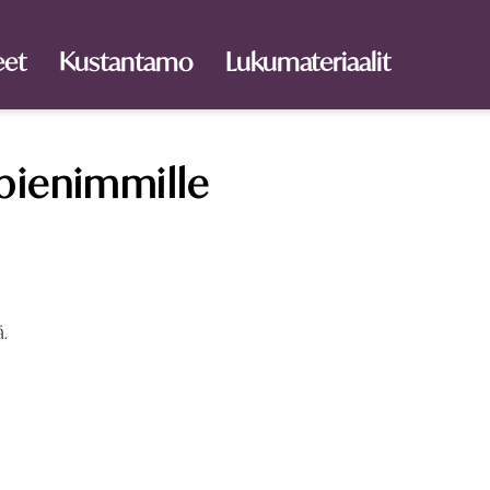
eet
Kustantamo
Lukumateriaalit
pienimmille
ä.