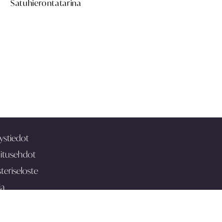
Satuhierontatarina
ystiedot
itusehdot
teriseloste
ia
 uutiskirje
 palautetta