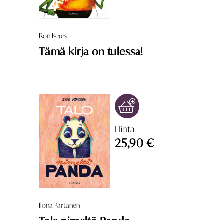
Ron Keres
Tämä kirja on tulessa!
Hinta
25,90 €
Ilona Partanen