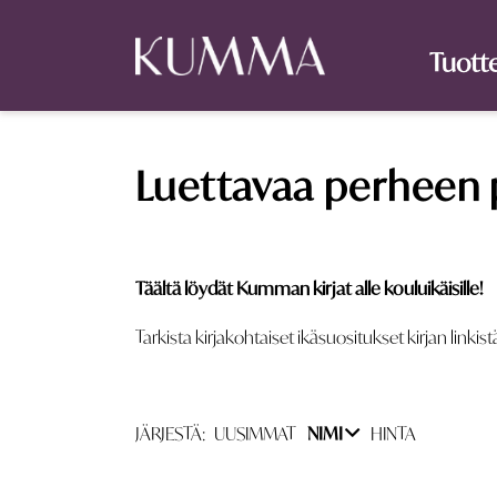
Tuott
Luettavaa perheen 
Täältä löydät Kumman kirjat alle kouluikäisille!
Tarkista kirjakohtaiset ikäsuositukset kirjan linkist
JÄRJESTÄ:
UUSIMMAT
NIMI
HINTA