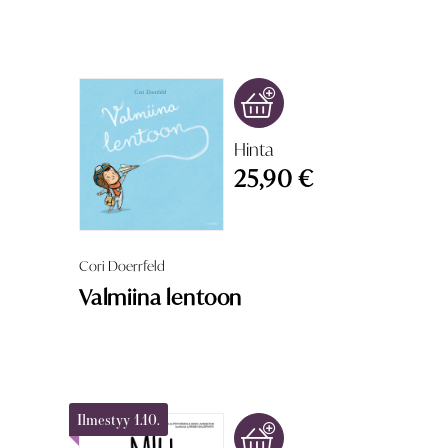
Hinta
25,90 €
Cori Doerrfeld
Valmiina lentoon
Ilmestyy 1.10.