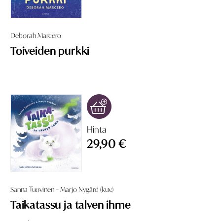
Deborah Marcero
Toiveiden purkki
Hinta
29,90 €
Sanna Tuovinen – Marjo Nygård (kuv.)
Taikatassu ja talven ihme