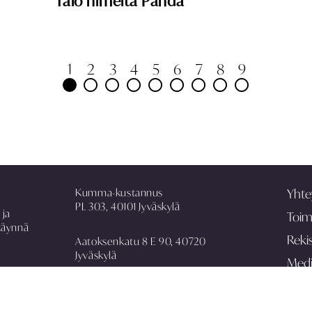
Talo nimeltä Panda
1
2
3
4
5
6
7
8
9
Kumma-kustannus
Yhte
PL 303, 40101 Jyväskylä
 ja
Toim
täynnä
Rekis
Aatoksenkatu 8 E 90, 40720
Jyväskylä
Med
Tilaa
puh. 014 337 0090
asiakaspalvelu@kummakustannus.fi
Anna