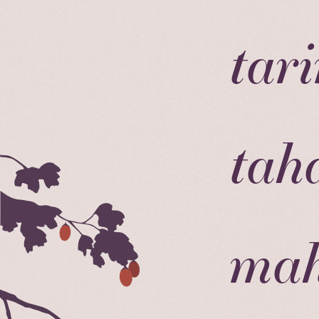
tari
tah
mah