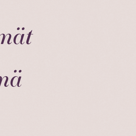
mmät
ämä