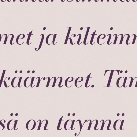
imet ja kiltei
ikäärmeet. T
sä on täynnä