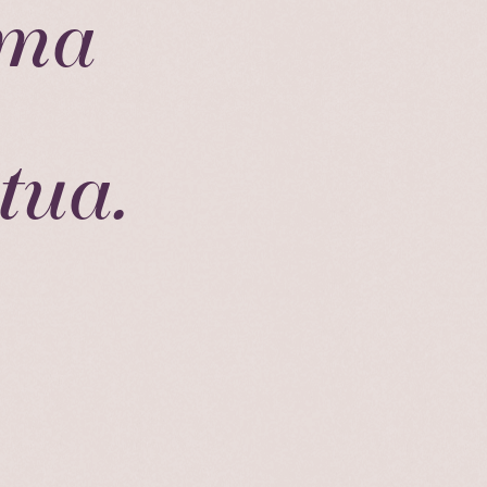
lma
tua.