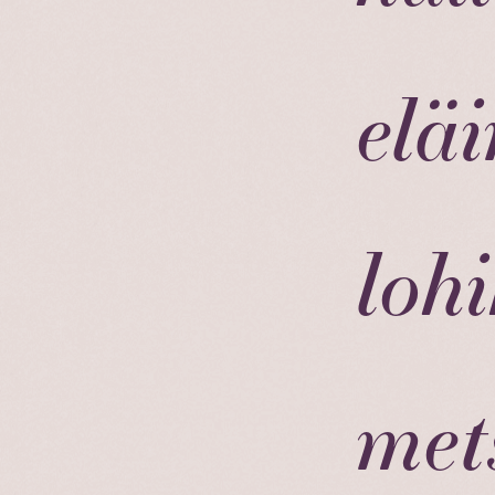
elä
loh
met