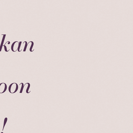
skan
toon
!