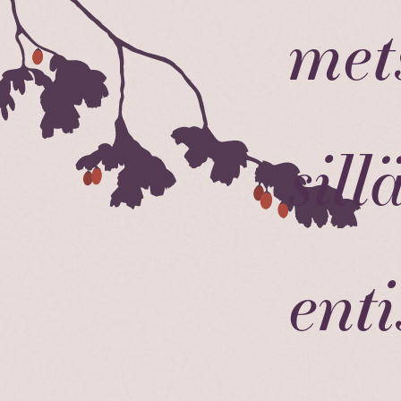
met
sill
ent