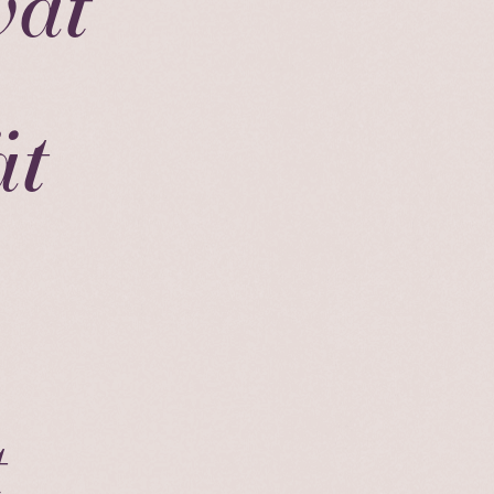
vat
ät
t