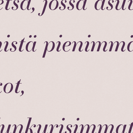
tsä, jossa asu
nistä pienimm
ot,
lunkurisimma