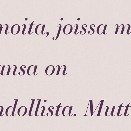
noita, joissa 
ansa on
dollista. Mut