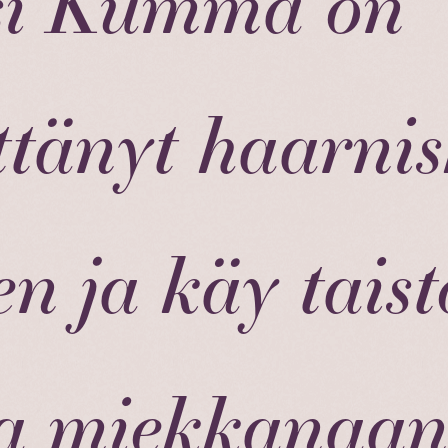
si Kumma on
ittänyt haarni
en ja käy tais
ja miekkanaan