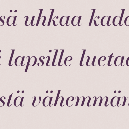
sä uhkaa kado
ä lapsille luet
istä vähemmän