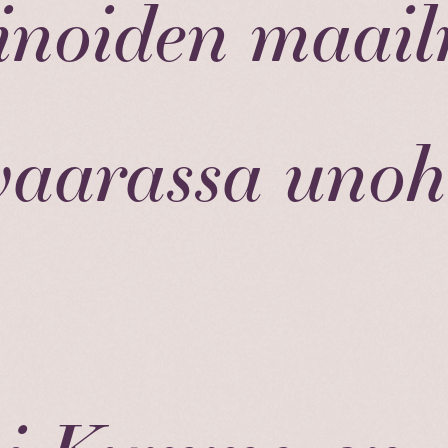
inoiden maai
vaarassa unoh