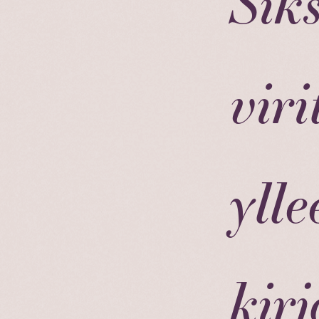
Sik
vir
ylle
kir