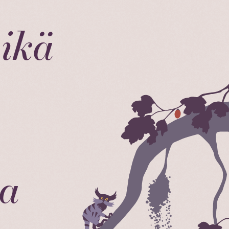
mikä
ta