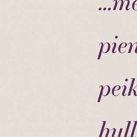
…me
pie
peik
hul