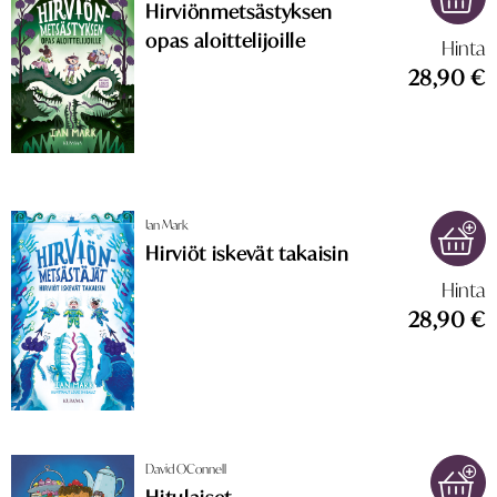
Hirviönmetsästyksen
opas aloittelijoille
Hinta
28,90 €
Ian Mark
Hirviöt iskevät takaisin
Hinta
28,90 €
David OConnell