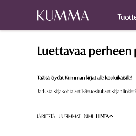
Tuott
Luettavaa perheen 
Täältä löydät Kumman kirjat alle kouluikäisille!
Tarkista kirjakohtaiset ikäsuositukset kirjan linkist
JÄRJESTÄ:
UUSIMMAT
NIMI
HINTA