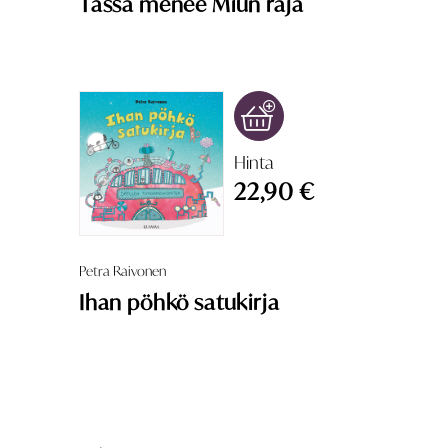
Tässä menee Miun raja
Hinta
22,90 €
Petra Raivonen
Ihan pöhkö satukirja