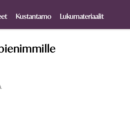
eet
Kustantamo
Lukumateriaalit
pienimmille
ä.