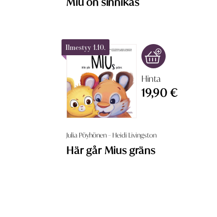
Miu on sinnikäs
Ilmestyy 1.10.
Hinta
19,90 €
Julia Pöyhönen – Heidi Livingston
Här går Mius gräns