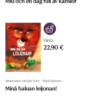
Miu och en dag full av känslor
Hinta
22,90 €
Annemarie van der Eem – Mark Janssen
Minä haluan leijonan!