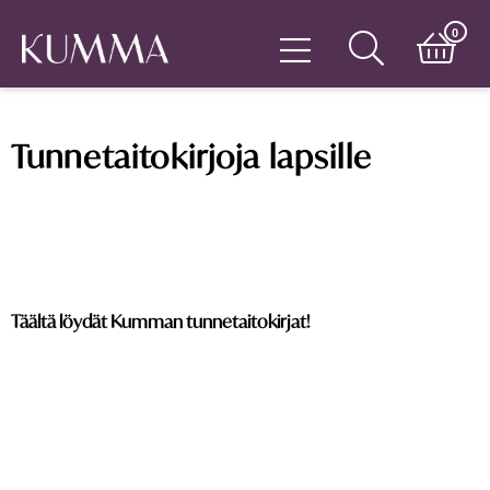
0
Tunnetaitokirjoja lapsille
Täältä löydät Kumman tunnetaitokirjat!