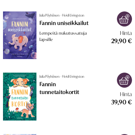
Julia Pöyhönen – Heidi Livingston
Fannin uniseikkailut
Hinta
Lempeitä nukutussatuja
lapsille
29,90 €
Julia Pöyhönen – Heidi Livingston
Fannin
tunnetaitokortit
Hinta
39,90 €