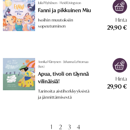
Julia Pöyhönen – Heidi Livingston
Fanni ja pikkuinen Miu
Hinta
Isoihin muutoksiin
sopeutuminen
29,90 €
Annika Hämynen – Johanna Lehtomaa
(kuv.)
Apua, tivoli on täynnä
Hinta
vilinäisiä!
29,90 €
Tarinoita aistiherkkyyksistä
ja jännittämisestä
1
2
3
4