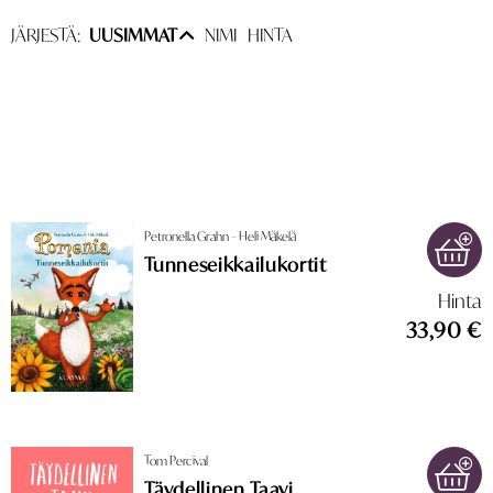
JÄRJESTÄ:
UUSIMMAT
NIMI
HINTA
Petronella Grahn – Heli Mäkelä
Tunneseikkailukortit
Hinta
33,90 €
Tom Percival
Täydellinen Taavi