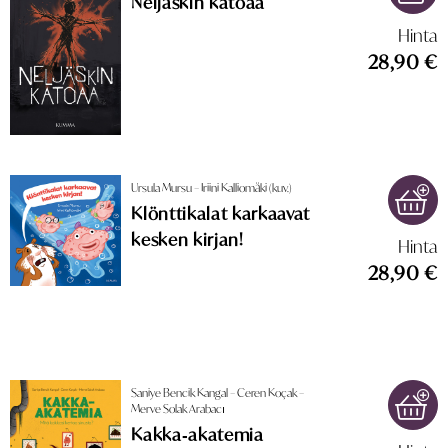
Neljäskin katoaa
Hinta
28,90 €
Ursula Mursu – Iriini Kalliomäki (kuv.)
Klönttikalat karkaavat
kesken kirjan!
Hinta
28,90 €
Saniye Bencik Kangal – Ceren Koçak –
Merve Solak Arabacı
Kakka‑akatemia