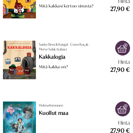
Hinta
Mitä kakkasi kertoo sinusta?
27,90 €
Saniye Bencik Kangal – Ceren Koçak –
Merve Solak Arabacı
Kakkalogia
Hinta
Mitä kakka on?
27,90 €
Helena Immonen
Kuollut maa
Hinta
27,90 €