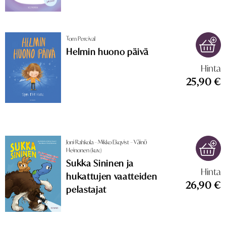
Tom Percival
Helmin huono päivä
Hinta
25,90 €
Joni Rahkola – Mikko Ekqvist – Väinö
Heinonen (kuv.)
Sukka Sininen ja
Hinta
hukattujen vaatteiden
26,90 €
pelastajat