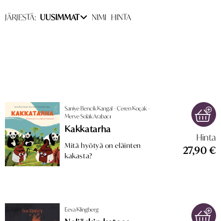
JÄRJESTÄ:
UUSIMMAT
NIMI
HINTA
Saniye Bencik Kangal – Ceren Koçak –
Merve Solak Arabacı
Kakkatarha
Hinta
Mitä hyötyä on eläinten
27,90 €
kakasta?
Eeva Klingberg