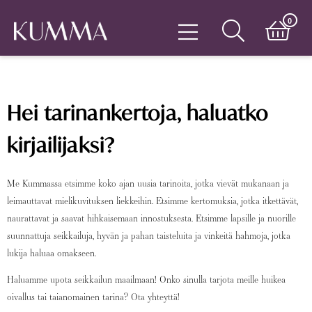
0
Hei tarinankertoja, haluatko
kirjailijaksi?
Me Kummassa etsimme koko ajan uusia tarinoita, jotka vievät mukanaan ja
leimauttavat mielikuvituksen liekkeihin. Etsimme kertomuksia, jotka itkettävät,
naurattavat ja saavat hihkaisemaan innostuksesta. Etsimme lapsille ja nuorille
suunnattuja seikkailuja, hyvän ja pahan taisteluita ja vinkeitä hahmoja, jotka
lukija haluaa omakseen.
Haluamme upota seikkailun maailmaan! Onko sinulla tarjota meille huikea
oivallus tai taianomainen tarina? Ota yhteyttä!