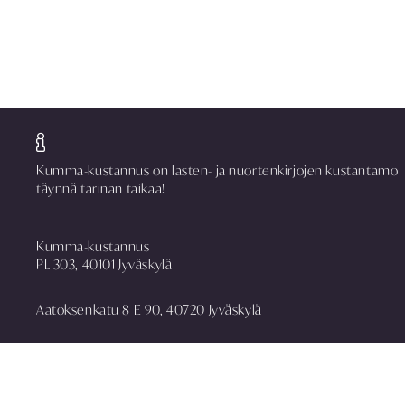
Kumma-kustannus on lasten- ja nuortenkirjojen kustantamo
täynnä tarinan taikaa!
Kumma-kustannus
PL 303, 40101 Jyväskylä
Aatoksenkatu 8 E 90, 40720 Jyväskylä
puh. 014 337 0090
asiakaspalvelu@kummakustannus.fi
www.kummakustannus.fi