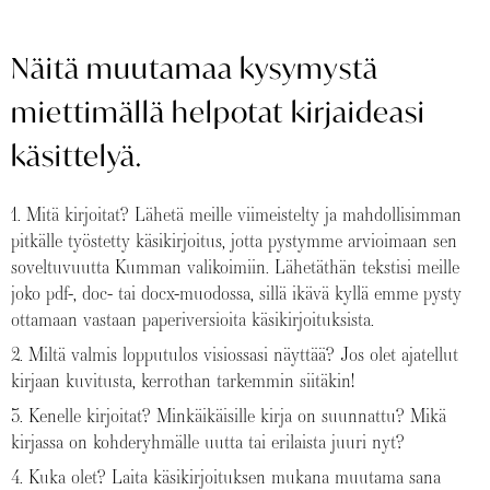
Näitä muutamaa kysymystä
miettimällä helpotat kirjaideasi
käsittelyä.
1. Mitä kirjoitat? Lähetä meille viimeistelty ja mahdollisimman
pitkälle työstetty käsikirjoitus, jotta pystymme arvioimaan sen
soveltuvuutta Kumman valikoimiin. Lähetäthän tekstisi meille
joko pdf-, doc- tai docx-muodossa, sillä ikävä kyllä emme pysty
ottamaan vastaan paperiversioita käsikirjoituksista.
2. Miltä valmis lopputulos visiossasi näyttää? Jos olet ajatellut
kirjaan kuvitusta, kerrothan tarkemmin siitäkin!
3. Kenelle kirjoitat? Minkäikäisille kirja on suunnattu? Mikä
kirjassa on kohderyhmälle uutta tai erilaista juuri nyt?
4. Kuka olet? Laita käsikirjoituksen mukana muutama sana