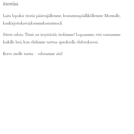
itsestäsi.
Laita lopuksi viestiä pääetsijällemme, kustannuspäälliköllemme Monnalle,
kasikirjoitukset@kummakustannus.fi.
Sitten odota. Tämä on ärsyttävää, tiedämme! Lupaamme, että vastaamme
kaikille heti, kun ehdimme tarttua ajatuksella ehdotukseesi.
Kerro meille tarina – odotamme sitä!