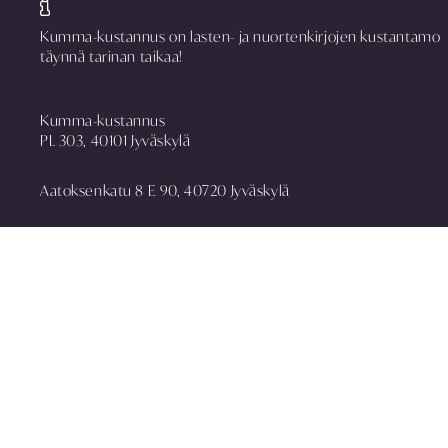
Kumma-kustannus on lasten- ja nuortenkirjojen kustantamo
täynnä tarinan taikaa!
Kumma-kustannus
PL 303, 40101 Jyväskylä
Aatoksenkatu 8 E 90, 40720 Jyväskylä
puh. 014 337 0090
asiakaspalvelu@kummakustannus.fi
www.kummakustannus.fi
Yhteystiedot
Toimitusehdot
Rekisteriseloste
Media