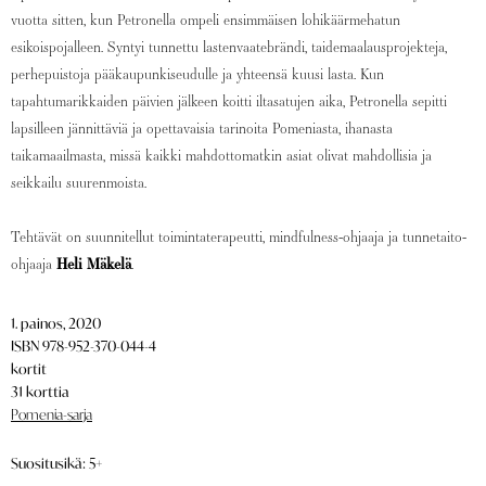
vuotta sitten, kun Petronella ompeli ensimmäisen lohikäärmehatun
esikoispojalleen. Syntyi tunnettu lastenvaatebrändi, taidemaalausprojekteja,
perhepuistoja pääkaupunkiseudulle ja yhteensä kuusi lasta. Kun
tapahtumarikkaiden päivien jälkeen koitti iltasatujen aika, Petronella sepitti
lapsilleen jännittäviä ja opettavaisia tarinoita Pomeniasta, ihanasta
taikamaailmasta, missä kaikki mahdottomatkin asiat olivat mahdollisia ja
seikkailu suurenmoista.
Tehtävät on suunnitellut toimintaterapeutti, mindfulness-ohjaaja ja tunnetaito-
ohjaaja
Heli Mäkelä
.
1. painos, 2020
ISBN 978-952-370-044-4
kortit
31 korttia
Pomenia-sarja
Suositusikä: 5+