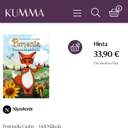
0
Hinta
33,90 €
Ostoskorissa
0
kpl
Näytekortit
N
Petronella Grahn
–
Heli Mäkelä