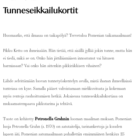
Tunneseikkailukortit
Huomaatko, että ilmassa on taikapölyä? Tervetuloa Pomenian taikamaailmaan!
Pikku Kettu on ihmeissään. Hän tietää, että sisällä jyllää jokin tunne, mutta hän
ei tiedä, mikä se on. Onko hän jättiläismäisen innostunut vai hitusen
harmissaan? Vai onko hän sittenkin pikkiriikkisen vihainen?
Lähde selvittämään luovan tunnetyöskentelyn avulla, mistä ihanan ihmeellisissä
tunteissa on kyse. Samalla pääset vahvistamaan mielikuvitusta ja kokemaan
myös rentoja rauhoittumisen hetkiä. Jokaisessa tunneseikkailukortissa on
mukaansatempaava pikkutarina ja tehtävä.
Tuote on kehitetty
Petronella Grahnin
luoman maailman mukaan. Pomenian
luoja Petronella Grahn (s. 1970) on satutaitelija, tarinankertoja ja kuuden
lapsen äiti. Pomenian satumaailmaan puhallettiin ensimmäinen henkäys 25