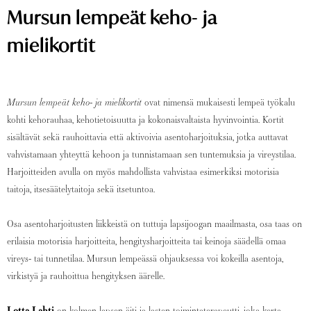
Mursun lempeät keho- ja
mielikortit
Mursun lempeät keho- ja mielikortit
ovat nimensä mukaisesti lempeä työkalu
kohti kehorauhaa, kehotietoisuutta ja kokonaisvaltaista hyvinvointia. Kortit
sisältävät sekä rauhoittavia että aktivoivia asentoharjoituksia, jotka auttavat
vahvistamaan yhteyttä kehoon ja tunnistamaan sen tuntemuksia ja vireystilaa.
Harjoitteiden avulla on myös mahdollista vahvistaa esimerkiksi motorisia
taitoja, itsesäätelytaitoja sekä itsetuntoa.
Osa asentoharjoitusten liikkeistä on tuttuja lapsijoogan maailmasta, osa taas on
erilaisia motorisia harjoitteita, hengitysharjoitteita tai keinoja säädellä omaa
vireys- tai tunnetilaa. Mursun lempeässä ohjauksessa voi kokeilla asentoja,
virkistyä ja rauhoittua hengityksen äärelle.
Lotta Lahti
on kolmen lapsen äiti ja lasten toimintaterapeutti, joka kerta