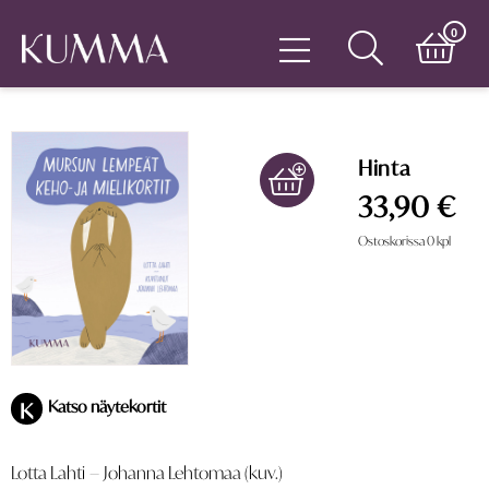
0
Hinta
33,90 €
Ostoskorissa
0
kpl
Katso näytekortit
K
Lotta Lahti
–
Johanna Lehtomaa (kuv.)