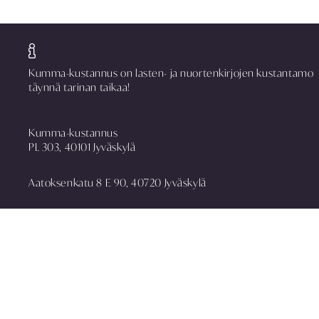
Kumma-kustannus on lasten- ja nuortenkirjojen kustantamo
täynnä tarinan taikaa!
Kumma-kustannus
PL 303, 40101 Jyväskylä
Aatoksenkatu 8 E 90, 40720 Jyväskylä
puh. 014 337 0090
asiakaspalvelu@kummakustannus.fi
www.kummakustannus.fi
Yhteystiedot
Toimitusehdot