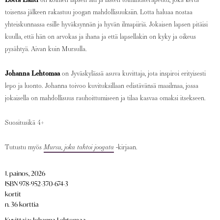
toisensa jälkeen rakastuu joogan mahdollisuuksiin. Lotta haluaa nostaa
yhteiskunnassa esille hyväksynnän ja hyvän ilmapiiriä. Jokaisen lapsen pitäisi
kuulla, että hän on arvokas ja ihana ja että lapsellakin on kyky ja oikeus
pysähtyä. Aivan kuin Mursulla.
Johanna Lehtomaa
on Jyväskylässä asuva kuvittaja, jota inspiroi erityisesti
lepo ja luonto. Johanna toivoo kuvituksillaan edistävänsä maailmaa, jossa
jokaisella on mahdollisuus rauhoittumiseen ja tilaa kasvaa omaksi itsekseen.
Suositusikä 4+
Tutustu myös
Mursu, joka tahtoi joogata
-kirjaan.
1. painos, 2026
ISBN 978-952-370-674-3
kortit
n. 36 korttia