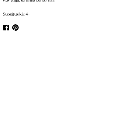
Kuvittaja: Johanna Lehtomaa
Suositusikä: 4+