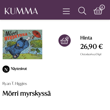
0
Hinta
26,90 €
Ostoskorissa
0
kpl
Näytesivut
N
Ryan T. Higgins
Mörri myrskyssä