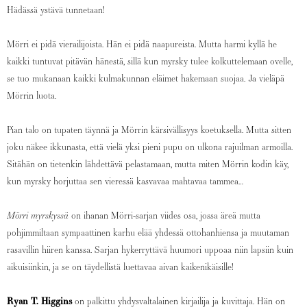
Hädässä ystävä tunnetaan!
Mörri ei pidä vierailijoista. Hän ei pidä naapureista. Mutta harmi kyllä he
kaikki tuntuvat pitävän hänestä, sillä kun myrsky tulee kolkuttelemaan ovelle,
se tuo mukanaan kaikki kulmakunnan eläimet hakemaan suojaa. Ja vieläpä
Mörrin luota.
Pian talo on tupaten täynnä ja Mörrin kärsivällisyys koetuksella. Mutta sitten
joku näkee ikkunasta, että vielä yksi pieni pupu on ulkona rajuilman armoilla.
Sitähän on tietenkin lähdettävä pelastamaan, mutta miten Mörrin kodin käy,
kun myrsky horjuttaa sen vieressä kasvavaa mahtavaa tammea…
Mörri myrskyssä
on ihanan Mörri-sarjan viides osa, jossa äreä mutta
pohjimmiltaan sympaattinen karhu elää yhdessä ottohanhiensa ja muutaman
rasavillin hiiren kanssa. Sarjan hykerryttävä huumori uppoaa niin lapsiin kuin
aikuisiinkin, ja se on täydellistä luettavaa aivan kaikenikäisille!
Ryan T. Higgins
on palkittu yhdysvaltalainen kirjailija ja kuvittaja. Hän on