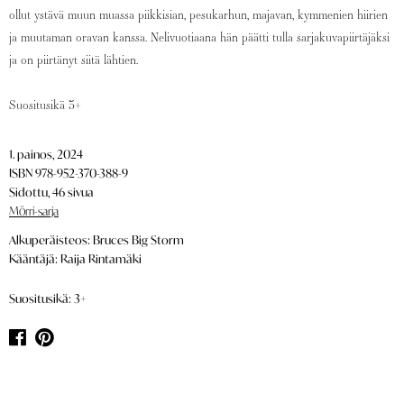
ollut ystävä muun muassa piikkisian, pesukarhun, majavan, kymmenien hiirien
ja muutaman oravan kanssa. Nelivuotiaana hän päätti tulla sarjakuvapiirtäjäksi
ja on piirtänyt siitä lähtien.
Suositusikä 3+
1. painos, 2024
ISBN 978-952-370-388-9
Sidottu, 46 sivua
Mörri-sarja
Alkuperäisteos: Bruces Big Storm
Kääntäjä: Raija Rintamäki
Suositusikä: 3+