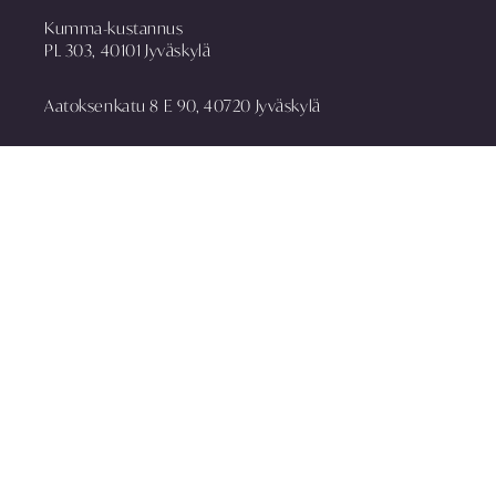
Kumma-kustannus
PL 303, 40101 Jyväskylä
Aatoksenkatu 8 E 90, 40720 Jyväskylä
puh. 014 337 0090
asiakaspalvelu@kummakustannus.fi
www.kummakustannus.fi
Yhteystiedot
Toimitusehdot
Rekisteriseloste
Media
Tilaa uutiskirje
Anna palautetta