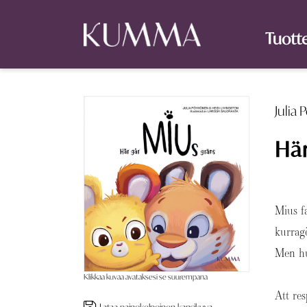
Tuott
Julia
Här
Mius fa
kurragö
Men hu
Klikkaa kuvaa avataksesi se suurempana
Att res