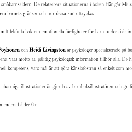
i småbarnsåldern. De relaterbara situationerna i boken Här går Mi
tera barnets gränser och hur dessa kan uttryckas.
milt lekfulla bok om emotionella färdigheter för barn under 3 år in
 Pöyhönen
och
Heidi Livingston
är psykologer specialiserade på fa
ns, vars motto är: pålitlig psykologisk information tillhör alla! De
ell kompetens, vars mål är att göra känslofostran så enkelt som möj
 charmiga illustrationer är gjorda av barnboksillustratören och gra
menderad ålder 0+