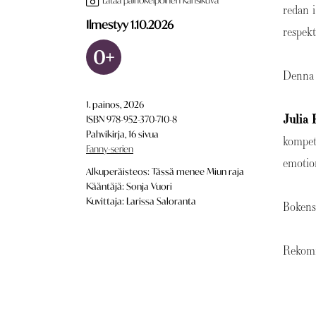
Lataa painokelpoinen kansikuva
redan 
Ilmestyy 1.10.2026
respek
0+
Denna 
1. painos, 2026
Julia
ISBN 978-952-370-710-8
Pahvikirja, 16 sivua
kompete
Fanny-serien
emotion
Alkuperäisteos: Tässä menee Miun raja
Kääntäjä: Sonja Vuori
Kuvittaja: Larissa Saloranta
Bokens
Rekom