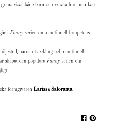
us gräns visar både barn och vuxna hur man kan
går i
Fanny
-serien om emotionell kompetens.
miljestöd, barns utveckling och emotionell
 har skapat den populära
Fanny-
serien om
ligt.
fiska formgivaren
Larissa Saloranta
.