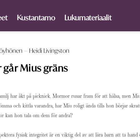
eet
Kustantamo
Lukumateriaalit
–
 Pöyhönen
Heidi Livingston
 går Mius gräns
milj har åkt på picknick. Mormor rusar fram för att hälsa, men Miu 
mma och kittla varandra, har Miu roligt ända tills hon börjar skrat
r kan hon tala om dem för andra?
pektera fysisk integritet är en viktig del av att lära barn att ta han