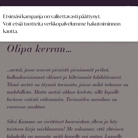
0
Etsimäsi kampanja on valitettavasti päättynyt.
Voit etsiä tuotteita verkkopalvelumme hakutoiminnon
kautta.
Olipa kerran…
…metsä, jossa asuvat pienistä pienimmät peikot,
hullunkurisimmat eläimet ja kilteimmät lohikäärmeet.
Tämä metsä on täynnä tarinoita, joissa mikä tahansa on
mahdollista. Mutta metsä uhkaa kadota, sillä lapsille
luetaan entistä vähemmän. Tarinoiden maailma on
vaarassa unohtua.
Siksi Kumma on virittänyt haarniskan ylleen ja käy
taistoon kirja miekkanaan! Me uskomme, että yhteinen
lukuhetki on parasta, mitä lapselle voi antaa. Lapselle