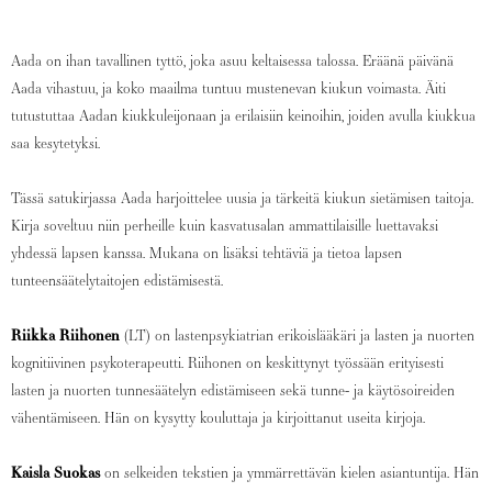
Aada on ihan tavallinen tyttö, joka asuu keltaisessa talossa. Eräänä päivänä
Aada vihastuu, ja koko maailma tuntuu mustenevan kiukun voimasta. Äiti
tutustuttaa Aadan kiukkuleijonaan ja erilaisiin keinoihin, joiden avulla kiukkua
saa kesytetyksi.
Tässä satukirjassa Aada harjoittelee uusia ja tärkeitä kiukun sietämisen taitoja.
Kirja soveltuu niin perheille kuin kasvatusalan ammattilaisille luettavaksi
yhdessä lapsen kanssa. Mukana on lisäksi tehtäviä ja tietoa lapsen
tunteensäätelytaitojen edistämisestä.
Riikka Riihonen
(LT) on lastenpsykiatrian erikoislääkäri ja lasten ja nuorten
kognitiivinen psykoterapeutti. Riihonen on keskittynyt työssään erityisesti
lasten ja nuorten tunnesäätelyn edistämiseen sekä tunne- ja käytösoireiden
vähentämiseen. Hän on kysytty kouluttaja ja kirjoittanut useita kirjoja.
Kaisla Suokas
on selkeiden tekstien ja ymmärrettävän kielen asiantuntija. Hän