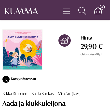
0
Hinta
29,90 €
Ostoskorissa
0
kpl
Katso näytesivut
K
Riikka Riihonen
–
Kaisla Suokas
–
Mira Aro (kuv.)
Aada ja kiukkuleijona