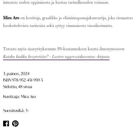
innostuu uuden oppimisesta ja luottaa tarinallisuuden voimaan.
Mira Aro
on kuvittaja, graafikko ja elämäntapamajakanvartija, joka riemastuu
houkuttelevista tarinoista sekä syttyy vimmaisesta visualisoinnista.
Tutustu myös sisaryrityksemme PS-kustannuksen kautta ilmestyneeseen
Kuinka kiukku kesytetään? - Lasten aggressiokasvatus -kirjaan
.
3. painos, 2024
ISBN 978-952-451-959-5
Sidottu, 48 sivua
Kuvittaja: Mira Aro
Suositusikä: 3+