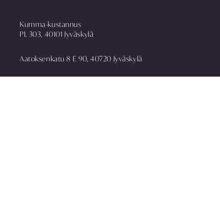
Kumma-kustannus
PL 303, 40101 Jyväskylä
Aatoksenkatu 8 E 90, 40720 Jyväskylä
puh. 014 337 0090
asiakaspalvelu@kummakustannus.fi
www.kummakustannus.fi
Yhteystiedot
Toimitusehdot
Rekisteriseloste
Media
Tilaa uutiskirje
Anna palautetta