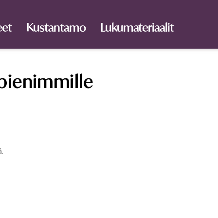
eet
Kustantamo
Lukumateriaalit
pienimmille
ä.