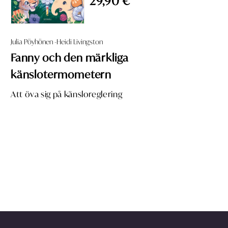
29,90 €
Julia Pöyhönen -Heidi Livingston
Fanny och den märkliga
känslotermometern
Att öva sig på känsloreglering