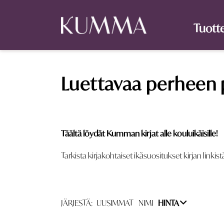
Tuott
Luettavaa perheen 
Täältä löydät Kumman kirjat alle kouluikäisille!
Tarkista kirjakohtaiset ikäsuositukset kirjan linkist
JÄRJESTÄ:
UUSIMMAT
NIMI
HINTA