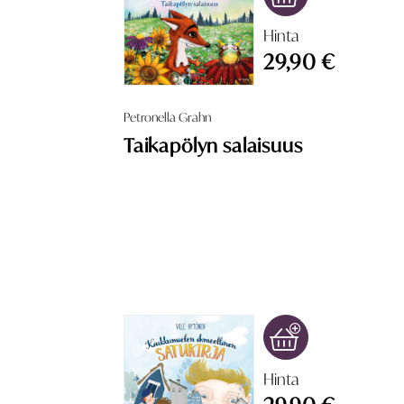
Hinta
29,90 €
Petronella Grahn
Taikapölyn salaisuus
Hinta