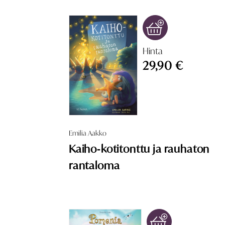
Hinta
29,90 €
Emilia Aakko
Kaiho‑kotitonttu ja rauhaton
rantaloma