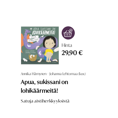
Hinta
29,90 €
Annika Hämynen – Johanna Lehtomaa (kuv.)
Apua, sukissani on
lohikäärmeitä!
Satuja aistiherkkyyksistä