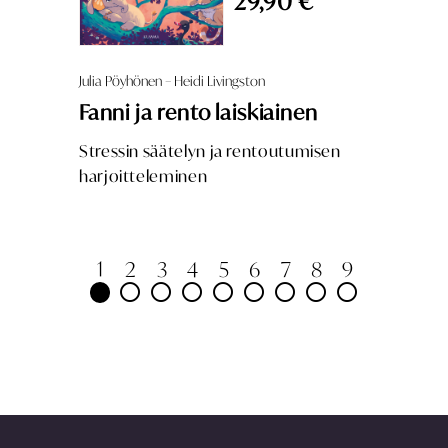
29,90 €
Julia Pöyhönen – Heidi Livingston
Fanni ja rento laiskiainen
Stressin säätelyn ja rentoutumisen
harjoitteleminen
1
2
3
4
5
6
7
8
9