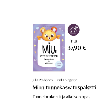
Hinta
37,90 €
Julia Pöyhönen – Heidi Livingston
Miun tunnekasvatuspaketti
Tunnelorukortit ja aikuisen opas