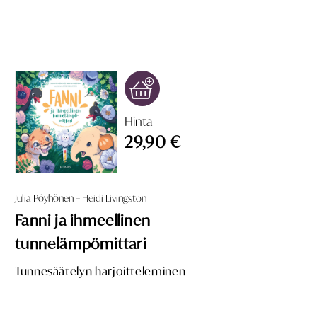
Hinta
29,90 €
Julia Pöyhönen – Heidi Livingston
Fanni ja ihmeellinen
tunnelämpömittari
Tunnesäätelyn harjoitteleminen