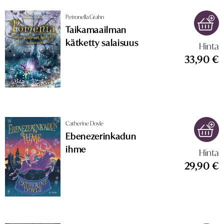
Petronella Grahn
Taikamaailman
kätketty salaisuus
Hinta
33,90 €
Catherine Doyle
Ebenezerinkadun
ihme
Hinta
29,90 €