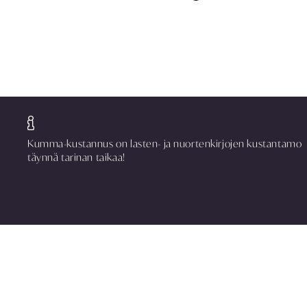
Kumma-kustannus on lasten- ja nuortenkirjojen kustantamo
täynnä tarinan taikaa!
Kumma-kustannus
PL 303, 40101 Jyväskylä
Aatoksenkatu 8 E 90, 40720 Jyväskylä