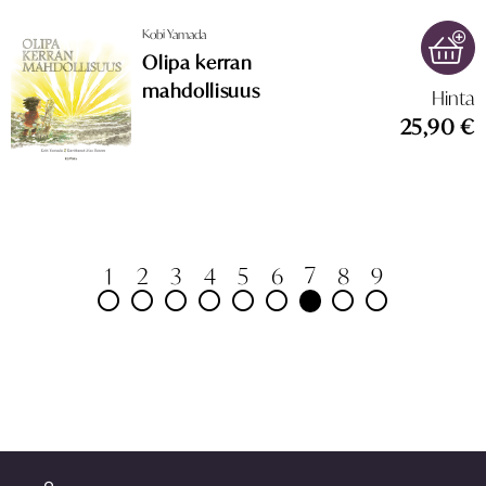
Kobi Yamada
Olipa kerran
mahdollisuus
Hinta
25,90 €
7
1
2
3
4
5
6
8
9