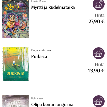
Ursula Mursu
Myrtti ja kudelmataika
Hinta
27,90 €
Deborah Marcero
Purkista
Hinta
23,90 €
Kobi Yamada
Olipa kerran ongelma