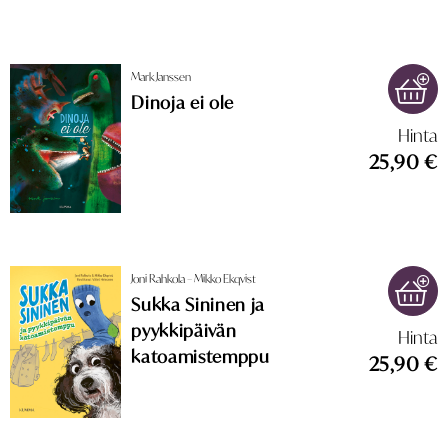
Mark Janssen
Dinoja ei ole
Hinta
25,90 €
Joni Rahkola – Mikko Ekqvist
Sukka Sininen ja
pyykkipäivän
Hinta
katoamistemppu
25,90 €