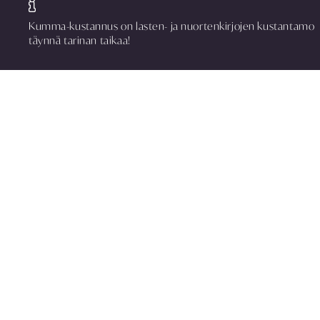
Kumma-kustannus on lasten- ja nuortenkirjojen kustantamo
täynnä tarinan taikaa!
Kumma-kustannus
PL 303, 40101 Jyväskylä
Aatoksenkatu 8 E 90, 40720 Jyväskylä
puh. 014 337 0090
asiakaspalvelu@kummakustannus.fi
www.kummakustannus.fi
Yhteystiedot
Toimitusehdot