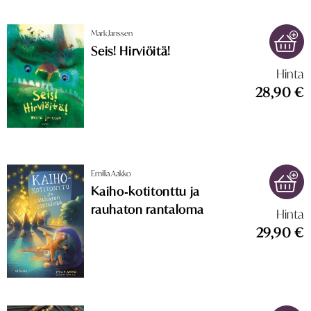
Mark Janssen
Seis! Hirviöitä!
Hinta
28,90 €
Emilia Aakko
Kaiho‑kotitonttu ja
rauhaton rantaloma
Hinta
29,90 €