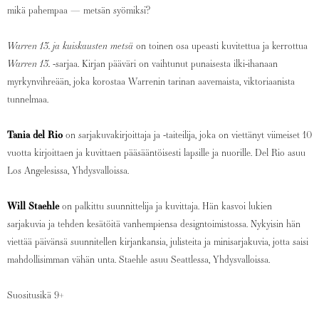
mikä pahempaa — metsän syömiksi?
Warren 13. ja kuiskausten metsä
on toinen osa upeasti kuvitettua ja kerrottua
Warren 13.
-sarjaa. Kirjan pääväri on vaihtunut punaisesta ilki-ihanaan
myrkynvihreään, joka korostaa Warrenin tarinan aavemaista, viktoriaanista
tunnelmaa.
Tania del Rio
on sarjakuvakirjoittaja ja -taiteilija, joka on viettänyt viimeiset 10
vuotta kirjoittaen ja kuvittaen pääsääntöisesti lapsille ja nuorille. Del Rio asuu
Los Angelesissa, Yhdysvalloissa.
Will Staehle
on palkittu suunnittelija ja kuvittaja. Hän kasvoi lukien
sarjakuvia ja tehden kesätöitä vanhempiensa designtoimistossa. Nykyisin hän
viettää päivänsä suunnitellen kirjankansia, julisteita ja minisarjakuvia, jotta saisi
mahdollisimman vähän unta. Staehle asuu Seattlessa, Yhdysvalloissa.
Suositusikä 9+