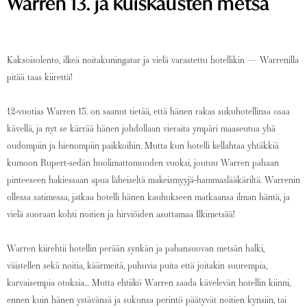
Warren 13. ja kuiskausten metsä
Kaksoisolento, ilkeä noitakuningatar ja vielä varastettu hotellikin — Warrenilla
pitää taas kiirettä!
12-vuotias Warren 13. on saanut tietää, että hänen rakas sukuhotellinsa osaa
kävellä, ja nyt se kärrää hänen johdollaan vieraita ympäri maaseutua yhä
oudompiin ja hienompiin paikkoihin. Mutta kun hotelli kellahtaa yhtäkkiä
kumoon Rupert-sedän huolimattomuuden vuoksi, joutuu Warren pahaan
pinteeseen hakiessaan apua läheiseltä makeismyyjä-hammaslääkäriltä. Warrenin
ollessa satimessa, jatkaa hotelli hänen kauhukseen matkaansa ilman häntä, ja
vielä suoraan kohti noitien ja hirviöiden asuttamaa Ilkimetsää!
Warren kiirehtii hotellin perään synkän ja pahansuovan metsän halki,
väistellen sekä noitia, käärmeitä, puhuvia puita että joitakin suurempia,
karvaisempia otuksia… Mutta ehtiikö Warren saada kävelevän hotellin kiinni,
ennen kuin hänen ystävänsä ja sukunsa perintö päätyvät noitien kynsiin, tai