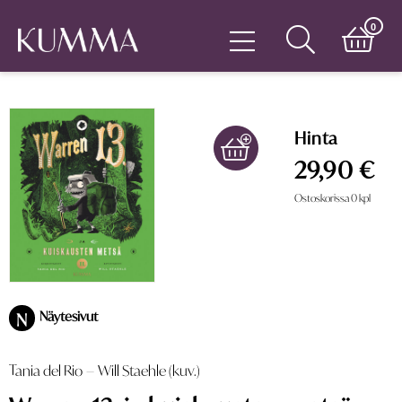
0
Hinta
29,90 €
Ostoskorissa
0
kpl
Näytesivut
N
Tania del Rio
–
Will Staehle (kuv.)