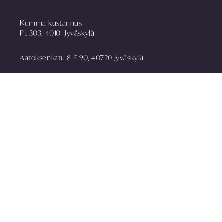
Kumma-kustannus
PL 303, 40101 Jyväskylä
Aatoksenkatu 8 E 90, 40720 Jyväskylä
puh. 014 337 0090
asiakaspalvelu@kummakustannus.fi
www.kummakustannus.fi
Yhteystiedot
Toimitusehdot
Rekisteriseloste
Media
Tilaa uutiskirje
Anna palautetta