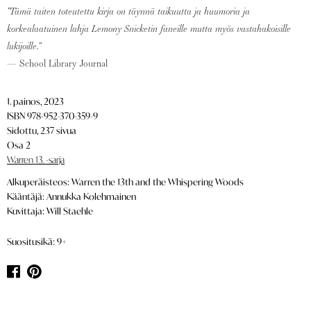
”Tämä taiten toteutettu kirja on täynnä taikuutta ja huumoria ja
korkealaatuinen lahja Lemony Snicketin faneille mutta myös vastahakoisille
lukijoille.”
— School Library Journal
1. painos, 2023
ISBN 978-952-370-359-9
Sidottu, 237 sivua
Osa 2
Warren 13. -sarja
Alkuperäisteos: Warren the 13th and the Whispering Woods
Kääntäjä: Annukka Kolehmainen
Kuvittaja: Will Staehle
Suositusikä: 9+