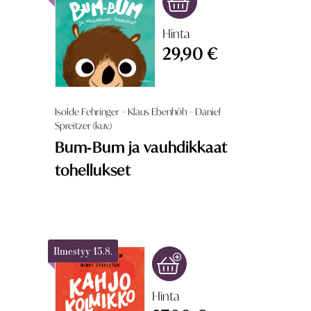
Hinta
29,90 €
Isolde Fehringer – Klaus Ebenhöh – Daniel
Spreitzer (kuv.)
Bum‑Bum ja vauhdikkaat
tohellukset
Ilmestyy 13.8.
Hinta