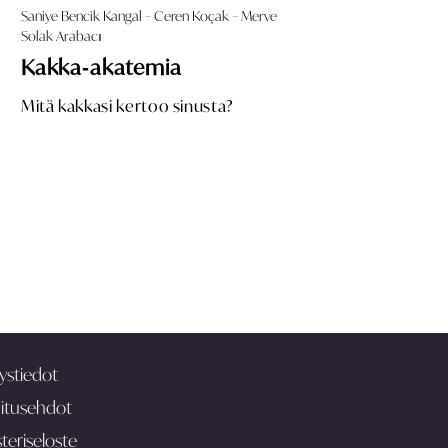
Saniye Bencik Kangal – Ceren Koçak – Merve
Solak Arabacı
Kakka‑akatemia
Mitä kakkasi kertoo sinusta?
ystiedot
itusehdot
teriseloste