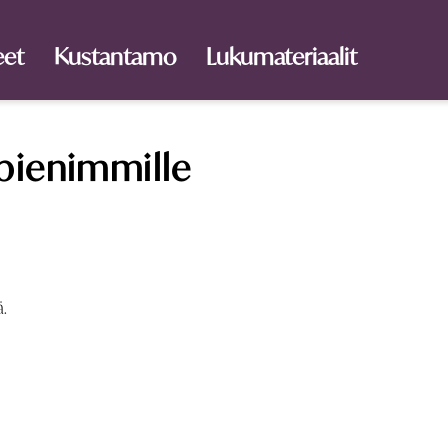
eet
Kustantamo
Lukumateriaalit
pienimmille
ä.