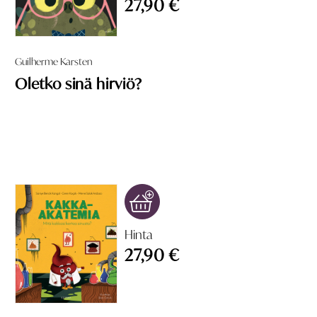
27,90 €
Guilherme Karsten
Oletko sinä hirviö?
Hinta
27,90 €