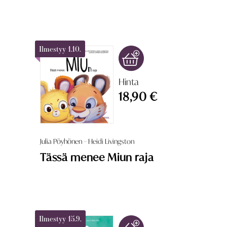
Ilmestyy 1.10.
Hinta
18,90 €
Julia Pöyhönen – Heidi Livingston
Tässä menee Miun raja
Ilmestyy 15.9.