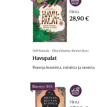
Hinta
28,90 €
Heli Rantala – Elina Johanna Ahonen (kuv.)
Havupalat
Runoja kuusista, tutuista ja uusista
Ilmestyy 20.8.
Hinta