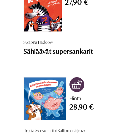
27,90 €
Swapna Haddow
Sähläävät supersankarit
Hinta
28,90 €
Ursula Mursu – Iriini Kalliomäki (kuv.)