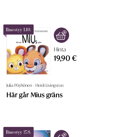
Ilmestyy 1.10.
Hinta
19,90 €
Julia Pöyhönen – Heidi Livingston
Här går Mius gräns
Ilmestyy 27.8.