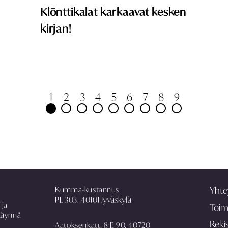
Klönttikalat karkaavat kesken
kirjan!
1
2
3
4
5
6
7
8
9
Kumma-kustannus
Yhte
PL 303, 40101 Jyväskylä
 ja
Toim
täynnä
Rekis
Aatoksenkatu 8 E 90, 40720