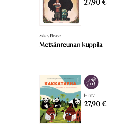
27,90 €
Mikey Please
Metsänreunan kuppila
Hinta
27,90 €