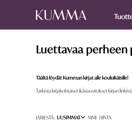
Tuott
Luettavaa perheen 
Täältä löydät Kumman kirjat alle kouluikäisille!
Tarkista kirjakohtaiset ikäsuositukset kirjan linkist
JÄRJESTÄ:
UUSIMMAT
NIMI
HINTA