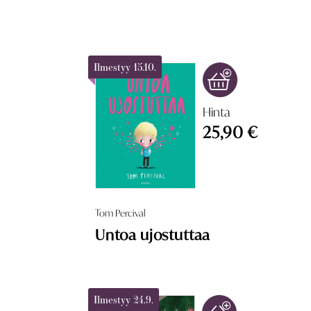
Ilmestyy 15.10.
Hinta
25,90 €
Tom Percival
Untoa ujostuttaa
Ilmestyy 24.9.