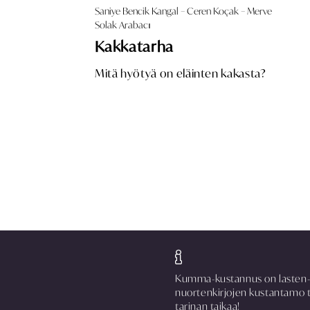
Saniye Bencik Kangal – Ceren Koçak – Merve
Solak Arabacı
Kakkatarha
Mitä hyötyä on eläinten kakasta?
Kumma-kustannus on lasten-
nuortenkirjojen kustantamo 
tarinan taikaa!