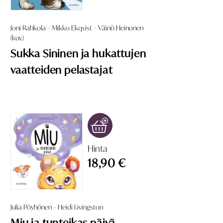
Joni Rahkola – Mikko Ekqvist – Väinö Heinonen
(kuv.)
Sukka Sininen ja hukattujen
vaatteiden pelastajat
Hinta
18,90 €
Julia Pöyhönen – Heidi Livingston
Miu ja tunteikas päivä