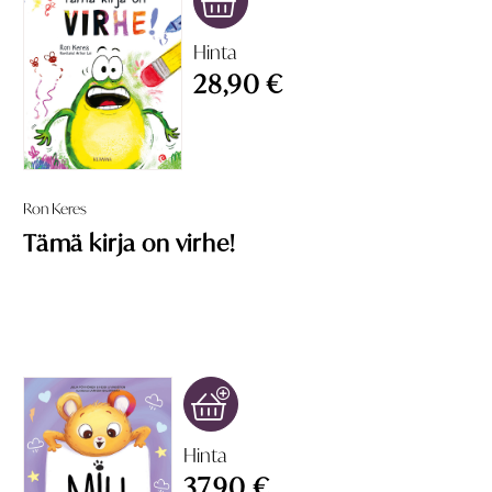
Hinta
28,90 €
Ron Keres
Tämä kirja on virhe!
Hinta
37,90 €