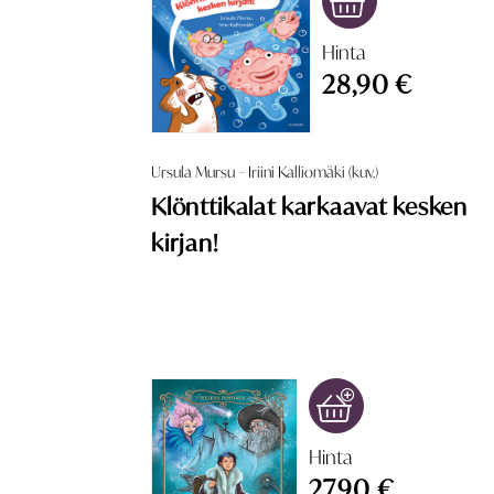
Hinta
28,90 €
Ursula Mursu – Iriini Kalliomäki (kuv.)
Klönttikalat karkaavat kesken
kirjan!
Hinta
27,90 €