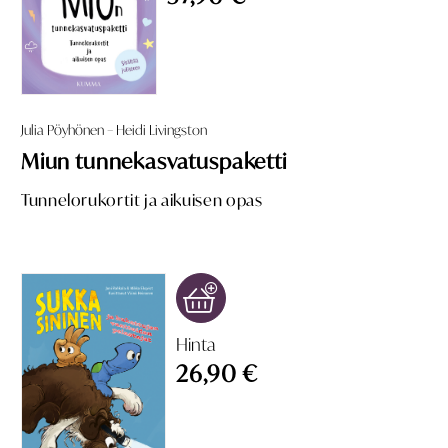
Julia Pöyhönen – Heidi Livingston
Miun tunnekasvatuspaketti
Tunnelorukortit ja aikuisen opas
Hinta
26,90 €