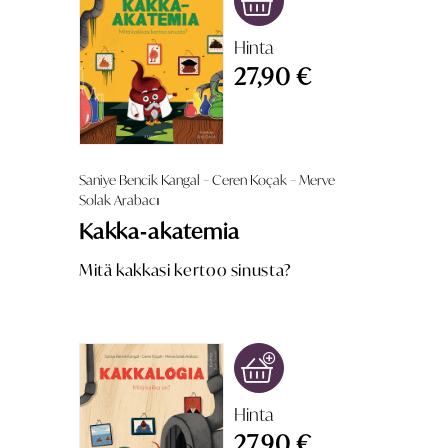
Hinta
27,90 €
Saniye Bencik Kangal – Ceren Koçak – Merve
Solak Arabacı
Kakka‑akatemia
Mitä kakkasi kertoo sinusta?
Hinta
27,90 €