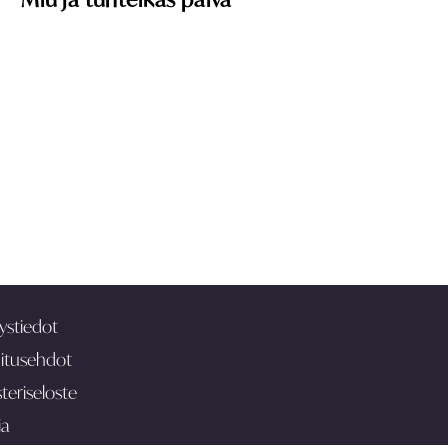
ystiedot
itusehdot
teriseloste
ia