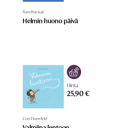
Tom Percival
Helmin huono päivä
Hinta
25,90 €
Cori Doerrfeld
Valmiina lentoon