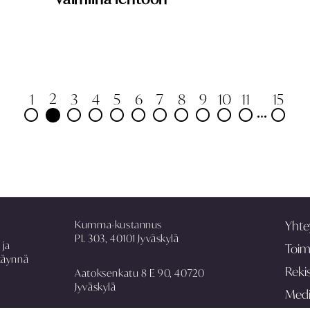
2
1
3
4
5
6
7
8
9
10
11
15
Kumma-kustannus
Yhte
PL 303, 40101 Jyväskylä
 ja
Toim
täynnä
Rekis
Aatoksenkatu 8 E 90, 40720
Jyväskylä
Med